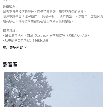
貓魔山滑雪學校 主任／教學總監
教學理念：
滑雪不只是技巧的提升，而是了解身體、節奏與自然的過程。
我注重讓學員「理解動作 → 感受平衡 → 穩定輸出」，以安全、鼓勵與溝
通為核心，讓每位學生都能在雪上找到自信與樂趣。
擅長領域：
• 單板滑雪地形，刻滑（Carving）與考級指導（JSBA C～A級）
• 初中級學員技術提升與長期訓練
• 家庭與兒童滑雪課程
顯示更多內容
• 多語教學（中／日／英／粵語）
• 教練培訓與系統化課程設計
影音區
自 2019 年於日本開始滑雪至今，已有約 6 年雪齡。從最初的愛好者到專
業教練，持續在技術與教學上精進，並於 2024 年度一次性通過 JSBA A
級教練考試，成為日本少數擁有最高等級資格的華人教練之一。
現任東北福島貓魔山滑雪學校主任，負責課程設計、教練培訓與中日學員
管理。主要活動地點包括貓魔、藏王、猪苗代等雪場。