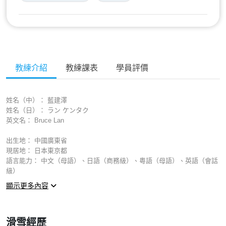
教練介紹
教練課表
學員評價
姓名（中）： 藍建澤
姓名（日）： ラン ケンタク
英文名： Bruce Lan
出生地： 中國廣東省
現居地： 日本東京都
語言能力： 中文（母語）、日語（商務級）、粵語（母語）、英語（會話
級）
職位／角色： 貓魔山學校 主任
顯示更多內容
教學資格：
• JSBA A級教練（單板）
• JSBA C級檢定員
滑雪經歷