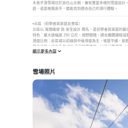
木島平滑雪場位於高社山北側，擁有豐富多樣的雪道設計
庭，或是進階高手，都能找到適合自己的滑行體驗。
攻略
▪️北區（初學者與家庭友善區）
北區以
寬闊緩坡
與
安全設計
聞名，是初學者與家庭的最
特色
：最大道幅達 250 公尺，視野開闊，適合團體課程或
滑道比例
：此區域以初級與中級滑道為主，坡度平緩，能
[ 2024-25 最新 ]
親子設施
：設有全長 800 公尺的雪橇道，以及兒童專區
間
顯示更多內容
▪️中央區（技巧提升與長距離滑行區）
中央區是雪場的核心，滑道變化多樣，適合想要提升技巧
雪場照片
中級雪道
：坡度適中、線路設計流暢，非常適合練習 carvi
最長滑道
：從山頂一路下滑，最長可達約 3 公里，能盡
多樣路線
：結合初級、中級與部分高級雪道，讓不同程度
▪️南區（高級挑戰區）
南區聚集了木島平最具挑戰性的雪道，是高手展現技術的
極限斜坡 46°
：日本經典級陡坡之一，吸引眾多滑雪愛好
林間滑道
：可體驗野雪與樹林滑行的冒險樂趣，適合進階
夜間滑雪
：部分雪道於冬季開放夜滑，在燈光下體驗截然