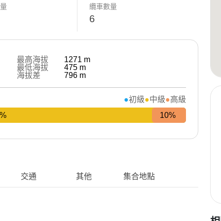
數量
纜車數量
6
最高海拔
1271
m
最低海拔
475
m
海拔差
796
m
初級
中級
高級
0%
10%
交通
其他
集合地點