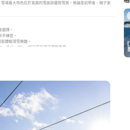
相
。雪場最大特色在於寬廣的雪面與優質雪質，無論是初學者、親子家
攻略
佳選擇。
新手練習。
輕鬆體驗滑雪樂趣。
 日本雪場開放時
[ 2024-25 最新 ] 日本雪場開放時
（キッズパーク），特別受到親子客群喜愛。
間
的滑雪者。
ng 與連續轉彎。
情享受長距離的滑行快感。
的滑雪者都能找到合適選擇。
舞台。
者前來挑戰。
玩家。
不同的氛圍。