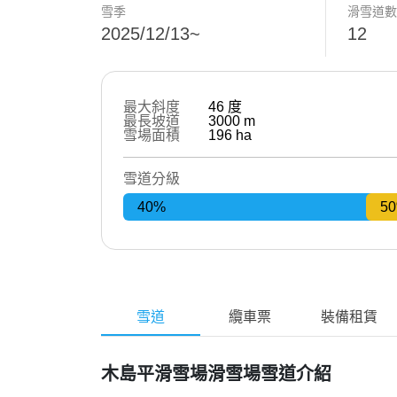
雪季
滑雪道
2025/12/13~
12
最大斜度
46
度
最長坡道
3000
m
雪場面積
196
ha
雪道分級
40%
5
雪道
纜車票
裝備租賃
木島平滑雪場滑雪場雪道介紹