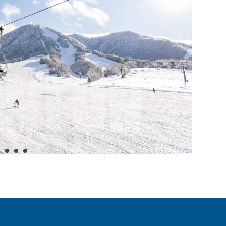
階的中級滑道，到高手必試的極限斜坡，滿足所有層級的滑雪者。這裡