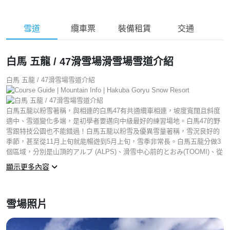
雪道
纜車票
裝備租賃
交通
白馬 五龍 / 47滑雪場滑雪場雪道介紹
白馬 五龍 / 47滑雪場雪道介紹
白馬五龍以粉雪著稱，與相連的白馬47有共通纜車相連，坡度寬闊且斜度
適中、雪道變化多端，是初學者要邁向中級最好的練習場地。白馬47的野
雪跟特技公園也不能錯過！白馬五龍以粉雪及優異雪量著稱，雪況良好的
季節，甚至從11月上旬就能暢遊到5月上旬，雪季非常長。白馬五龍分做3
個區域，分別是山頂的アルプ (ALPS)、滑雪中心前的とおみ(TOOMI)、從
停車場步行3分鐘就能到達的いいもり (IIMORI)。
顯示更多內容
アルプ (ALPS)：最靠近山頂的這區，雪況也是最鬆最好，許多被雪友玩出
來的小跳台、半管，吸引玩家躍躍欲試。但這段幾乎都是紅黑線，僅有往
白馬47方向是綠線，但寬度較窄、一邊要靠山崖，建議還是有點程度的雪
雪場照片
友再來挑戰喔。
とおみ(TOOMI)：位在滑雪中心前，雪道寬闊，隨著三段纜車的爬升，有
不同程度斜度的變化，各種程度的玩家，都能在這裡找到合適的路線。