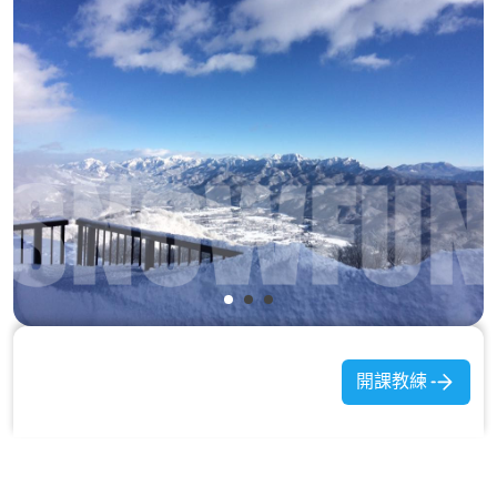
いいもり (IIMORI)：這段也是紅黑線居多，但因為遠離滑雪中心，寬度又
夠，是整個白馬五龍最寬鬆舒適的一區。
整體來說，白馬五龍是針對中高級雪友的天堂，許多纜車上山後，一路都
是紅黑線下來，請初學者的朋友，務必仔細瀏覽雪場地圖再出發喔！
而白馬47擁有本區最完善的特技公園，設備完整不說，還針對初心者推出
較小尺寸設施，有心想要邁向下一程度的朋友，一定不能錯過。
開課教練