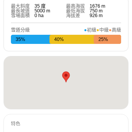
最大斜度
35
度
最高海拔
1676
m
最長坡道
5000
m
最低海拔
750
m
雪場面積
0
ha
海拔差
926
m
雪道分級
初級
中級
高級
35%
40%
25%
特色