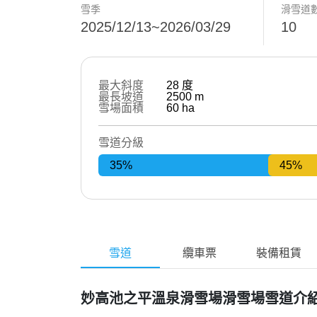
雪季
滑雪道
2025/12/13~2026/03/29
10
最大斜度
28
度
最長坡道
2500
m
雪場面積
60
ha
雪道分級
35%
45%
雪道
纜車票
裝備租賃
妙高池之平溫泉滑雪場滑雪場雪道介