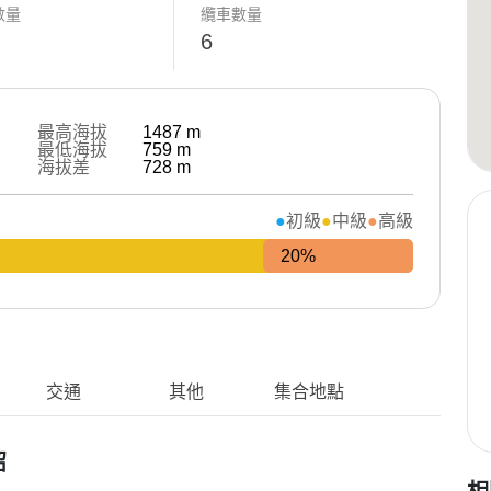
數量
纜車數量
6
最高海拔
1487
m
最低海拔
759
m
海拔差
728
m
初級
中級
高級
20%
交通
其他
集合地點
紹