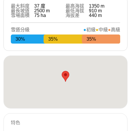
最大斜度
37
度
最高海拔
1350
m
最長坡道
2500
m
最低海拔
910
m
雪場面積
75
ha
海拔差
440
m
雪道分級
初級
中級
高級
30%
35%
35%
特色