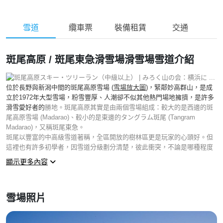
雪道
纜車票
裝備租賃
交通
斑尾高原 / 斑尾東急滑雪場滑雪場雪道介紹
位於長野與新潟中間的斑尾高原雪場 (
雪場放大圖
)，緊鄰妙高群山，是成
立於1972年大型雪場，粉雪豐厚、人潮卻不似其他熱門場地擁擠，是許多
滑雪愛好者的
勝地。斑尾高原其實是由兩個雪場組成：較大的是西邊的斑
尾高原雪場 (Madarao)、較小的是東邊的タングラム斑尾 (Tangram
Madarao)，又稱斑尾東急。
斑尾以豐富的中高級雪道著稱，全區開放的樹林區更是玩家的心頭好。但
這裡也有許多初學者，因雪道分級劃分清楚，彼此衝突，不論是哪種程度
的雪友，都能在這安心練習。
顯示更多內容
「水晶雪道 クリスタル」是斑尾最長的路限，共 2.5 公里，向北的山坡讓
粉雪維持得很好，N.13 纜車開始的上半部是非壓實的雪道、下半部 N.12
纜車之後是壓雪的緩坡，沿途開闊山景優美，大家可以選擇合適的路線做
雪場照片
為起點。