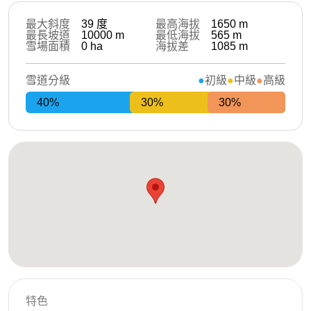
最大斜度
39
度
最高海拔
1650
m
最長坡道
10000
m
最低海拔
565
m
雪場面積
0
ha
海拔差
1085
m
雪道分級
初級
中級
高級
40%
30%
30%
特色