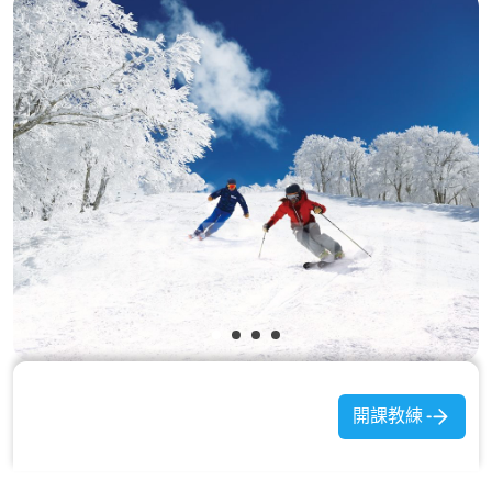
請不要過快、接近終點也有陡坡，這是一個難度屬高級的雪道，要特別注
意安全。 上之平雪道 (上ノ平) 長度兩公里，這區海拔高、雪質佳，雪道更
是寬闊平緩，適合初學者練習，也有半管的特技公園，進階玩家也可來挑
戰。從上之平銜接10、21雪道，可以一口氣滑到山腳，整整10km，號稱日
本最長雪道，請備好充足體力來挑戰吧！
挑戰39度城牆 (チャレンジ39°のカベ)，野澤的大魔王，39度的傾斜感有點
難以想像，官網是這麼形容的：「站在這條雪道的起點，是沒有辦法看到
中段喔」想要體會衝向懸崖的快感嗎?
開課教練