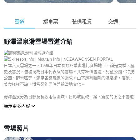
雪道
纜車票
裝備租賃
交通
野澤溫泉滑雪場雪道介紹
日本六大雪場之一，1998年日本長野冬季奧運比賽場地，不論是規模、歷
史及雪況，皆被視為日本代表級的雪場。共有36條雪道、兒童公園、特技
公園、野雪區等，滿足各級玩家的需求。山下還有熱鬧的溫泉街，浴池、
美食樣樣不缺，滑雪又能同時體驗當地文化。
野澤溫泉分為日影及長坂兩個區域，日影坡度較平緩，寬闊的上之平雪道
適合新手練習。位在長坂山頂的的山神雪道，坐纜車約15分鐘就能抵達山
顯示更多內容
頂，與山腳繁華的溫泉街儼然是兩個不同的世界，毛無山頂360度的景緻令
人讚嘆，這區雪況優越，從11月下旬到5月上旬都能悠遊。
雪場照片
天際線雪道 (スカイライン / Skyline) 全成約4.5km, 享受從山頂一路下來
的暢快路線！沿路可以欣賞美麗的山脊風光，但前300m的路線稍窄，速度