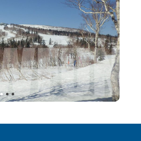
樂 (Kiroro) 同處北海到降雪量最大的區域，但位在東坡得天獨厚
天氣又好，縱使規模較小，仍在雪友間有著相當不錯的口碑。
拔可達1100米，按照坡度、長度和寬度分為五條雪道，其中一條高級
。其中最長的雪道為初級的林間雪道，全長可達3.6千米，即使是初級
道的長度和難度、複雜度，若結合專業滑雪教練的指導，非常有助於滑