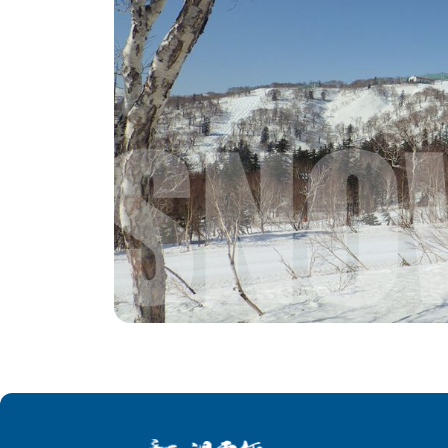
「札幌市最棒的雪！」這是大家對札幌國際滑雪場美譽，跟喜樂
的地利位置，讓札幌國際好天氣的機率相當高，雪量大、
札幌國際以接近野雪的山地林間滑雪為特色，雪道最高處海
雪道，一條初級雪道，兩條初中級雪道，以及兩條中級雪道
雪道，部份難度卻超過了很多滑雪場的中級雪道，憑借雪
雪水平的提高。