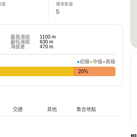
數量
纜車數量
5
最高海拔
1100
m
最低海拔
630
m
海拔差
470
m
初級
中級
高級
20%
交通
其他
集合地點