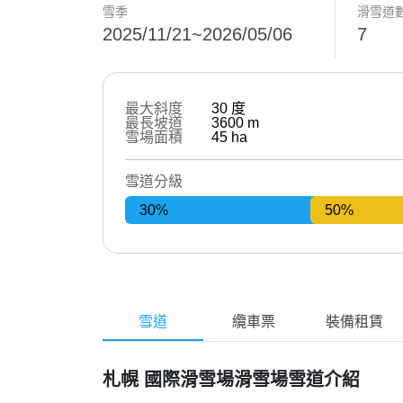
雪季
滑雪道
2025/11/21~2026/05/06
7
最大斜度
30
度
最長坡道
3600
m
雪場面積
45
ha
雪道分級
30%
50%
雪道
纜車票
裝備租賃
札幌 國際滑雪場滑雪場雪道介紹