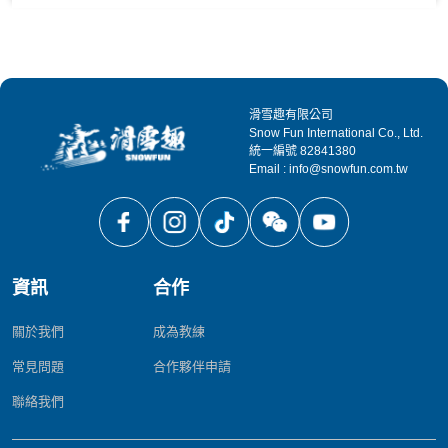
札幌近郊的手稻，是1972年冬季奧運、2017年冬亞運會場，規模大、設備
完善。手稻分兩區域：上方的高地 (ハイランド) 和下方的奧林匹亞 (オリ
ンピア)。
高地 (ハイランド)：紅黑線較多，雪道較長、陡，適合中高級的雪友來挑
戰 (相對這區的人也比較少)。高地最右方的黑線「北かべ」，是未壓雪的
天然樹林，斜度達36度！也有進階玩家可享用的特技公園。
滑雪趣有限公司
奧林匹亞 (オリンピア)：雪道較寬、平緩，非常適合初學者練習，特別是
Snow Fun International Co., Ltd.
2022 新增的魔毯長116公尺 (雪地自動步道)，讓還不能上纜車的新手，大
統一編號 82841380
Email : info@snowfun.com.tw
大省下爬坡練習的時間跟體力！兒童樂園和各類雪地活動設施，適合闔家
歡的同樂地點。
季初高地會先開放，奧林匹亞會晚半個月；相反的，季末也是奧林匹亞先
關閉，高地常有機會營業到五月初。根據不同課程日期，請先跟教練確認
好集合地點。​​​​​
附件
手稻雪場地圖 2023-24
資訊
合作
關於我們
成為教練
常見問題
合作夥伴申請
聯絡我們