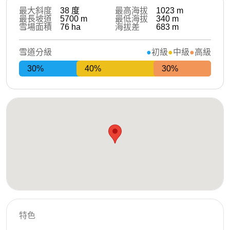
最大斜度
38
度
最高海拔
1023
m
最長坡道
5700
m
最低海拔
340
m
雪場面積
76
ha
海拔差
683
m
雪道分級
初級
中級
高級
30%
40%
30%
特色